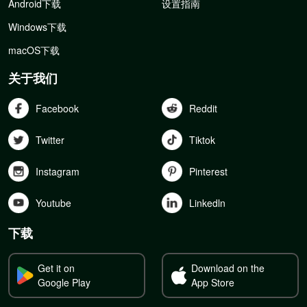
Android下载
设置指南
Windows下载
macOS下载
关于我们
Facebook
Reddit
Twitter
Tiktok
Instagram
Pinterest
Youtube
Linkedln
下载
Get it on
Download on the
Google Play
App Store