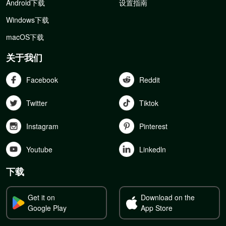
Android下载
设置指南
Windows下载
macOS下载
关于我们
Facebook
Reddit
Twitter
Tiktok
Instagram
Pinterest
Youtube
Linkedln
下载
Get it on
Download on the
Google Play
App Store