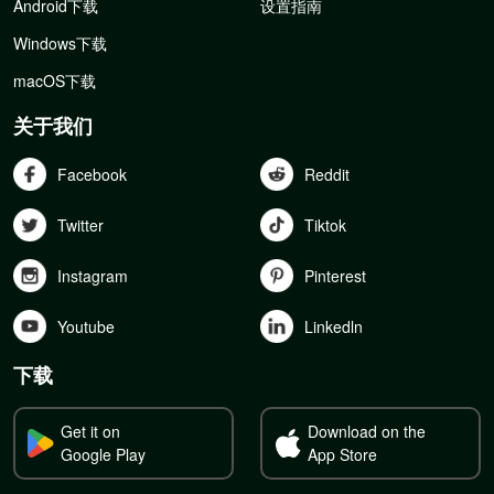
Android下载
设置指南
Windows下载
macOS下载
关于我们
Facebook
Reddit
Twitter
Tiktok
Instagram
Pinterest
Youtube
Linkedln
下载
Get it on
Download on the
Google Play
App Store