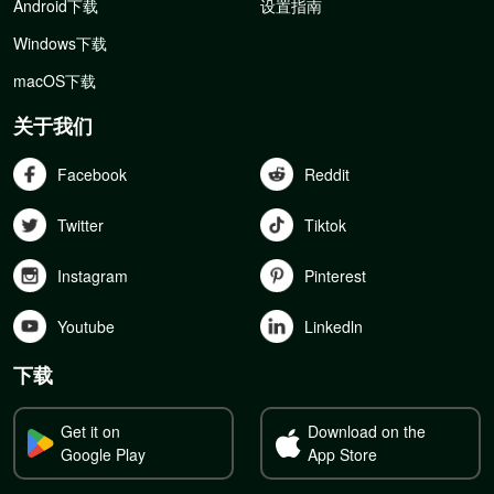
Android下载
设置指南
Windows下载
macOS下载
关于我们
Facebook
Reddit
Twitter
Tiktok
Instagram
Pinterest
Youtube
Linkedln
下载
Get it on
Download on the
Google Play
App Store