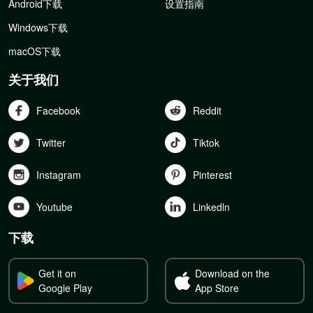
Android下载
设置指南
Windows下载
macOS下载
关于我们
Facebook
Reddit
Twitter
Tiktok
Instagram
Pinterest
Youtube
Linkedln
下载
Get it on
Download on the
Google Play
App Store