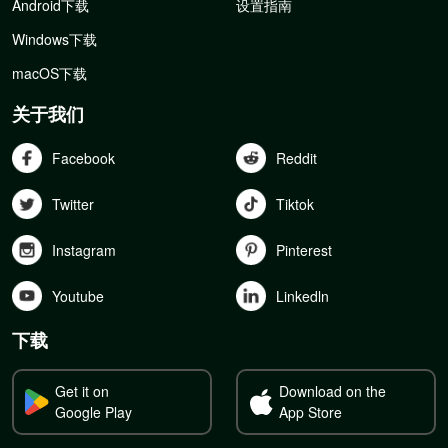
Android下载
设置指南
Windows下载
macOS下载
关于我们
Facebook
Reddit
Twitter
Tiktok
Instagram
Pinterest
Youtube
Linkedln
下载
Get it on
Download on the
Google Play
App Store