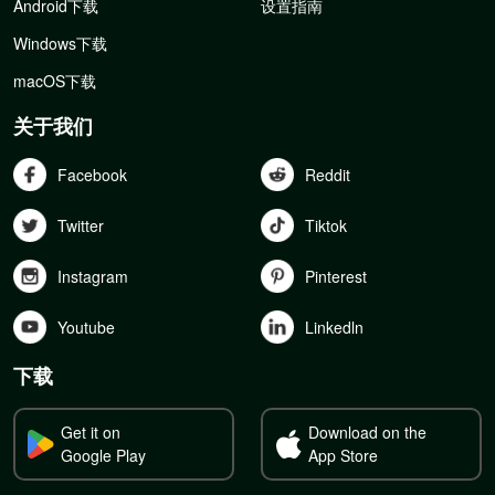
Android下载
设置指南
Windows下载
macOS下载
关于我们
Facebook
Reddit
Twitter
Tiktok
Instagram
Pinterest
Youtube
Linkedln
下载
Get it on
Download on the
Google Play
App Store