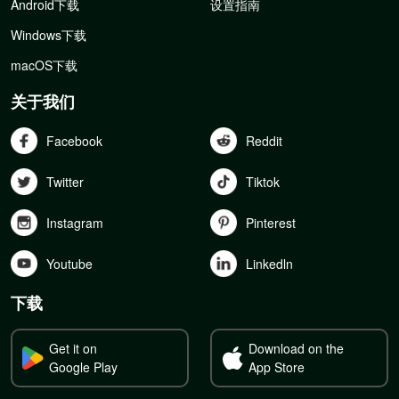
Android下载
设置指南
Windows下载
macOS下载
关于我们
Facebook
Reddit
Twitter
Tiktok
Instagram
Pinterest
Youtube
Linkedln
下载
Get it on
Download on the
Google Play
App Store