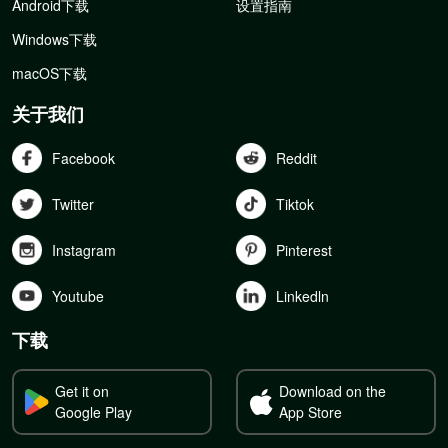
Android下载
设置指南
Windows下载
macOS下载
关于我们
Facebook
Reddit
Twitter
Tiktok
Instagram
Pinterest
Youtube
Linkedln
下载
Get it on
Download on the
Google Play
App Store