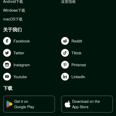
Android下载
设置指南
Windows下载
macOS下载
关于我们
Facebook
Reddit
Twitter
Tiktok
Instagram
Pinterest
Youtube
Linkedln
下载
Get it on
Download on the
Google Play
App Store