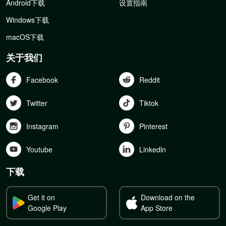
Android下载
设置指南
Windows下载
macOS下载
关于我们
Facebook
Reddit
Twitter
Tiktok
Instagram
Pinterest
Youtube
Linkedln
下载
Get it on
Download on the
Google Play
App Store