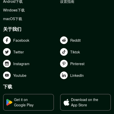
Android下载
设置指南
Windows下载
macOS下载
关于我们
Facebook
Reddit
Twitter
Tiktok
Instagram
Pinterest
Youtube
Linkedln
下载
Get it on
Download on the
Google Play
App Store