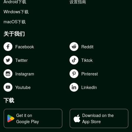
Android下载
设置指南
Windows下载
macOS下载
关于我们
Facebook
Reddit
Twitter
Tiktok
Instagram
Pinterest
Youtube
Linkedln
下载
Get it on
Download on the
Google Play
App Store