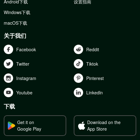
Android下载
设置指南
Windows下载
macOS下载
关于我们
Facebook
Reddit
Twitter
Tiktok
Instagram
Pinterest
Youtube
Linkedln
下载
Get it on
Download on the
Google Play
App Store