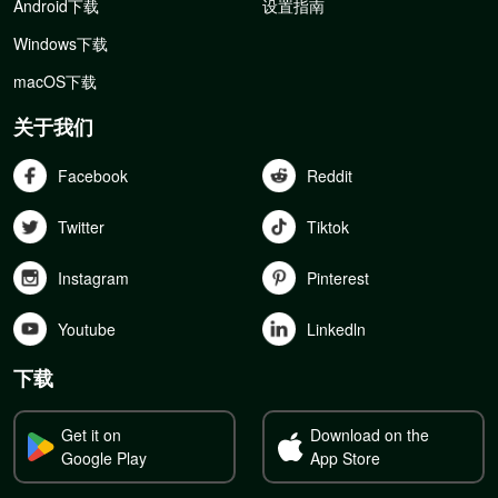
Android下载
设置指南
Windows下载
macOS下载
关于我们
Facebook
Reddit
Twitter
Tiktok
Instagram
Pinterest
Youtube
Linkedln
下载
Get it on
Download on the
Google Play
App Store