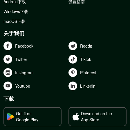
Android下载
设置指南
Windows下载
macOS下载
关于我们
Facebook
Reddit
Twitter
Tiktok
Instagram
Pinterest
Youtube
Linkedln
下载
Get it on
Download on the
Google Play
App Store