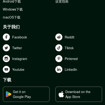
Android下载
设置指南
Windows下载
macOS下载
关于我们
Facebook
Reddit
Twitter
Tiktok
Instagram
Pinterest
Youtube
Linkedln
下载
Get it on
Download on the
Google Play
App Store