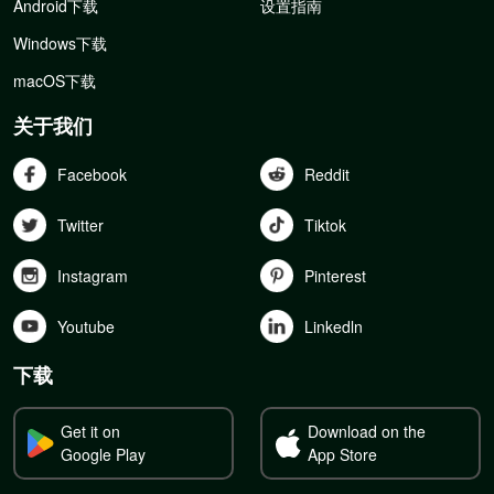
Android下载
设置指南
Windows下载
macOS下载
关于我们
Facebook
Reddit
Twitter
Tiktok
Instagram
Pinterest
Youtube
Linkedln
下载
Get it on
Download on the
Google Play
App Store