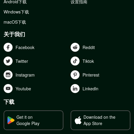
Android下载
设置指南
Windows下载
macOS下载
关于我们
Facebook
Reddit
Twitter
Tiktok
Instagram
Pinterest
Youtube
Linkedln
下载
Get it on
Download on the
Google Play
App Store