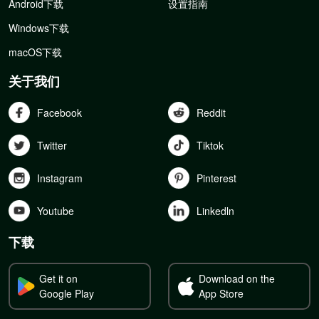
Android下载
设置指南
Windows下载
macOS下载
关于我们
Facebook
Reddit
Twitter
Tiktok
Instagram
Pinterest
Youtube
Linkedln
下载
Get it on
Download on the
Google Play
App Store