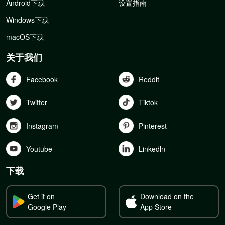
Android下载
设置指南
Windows下载
macOS下载
关于我们
Facebook
Reddit
Twitter
Tiktok
Instagram
Pinterest
Youtube
Linkedln
下载
Get it on
Download on the
Google Play
App Store